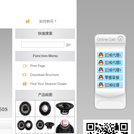
如何购买？
快速搜索
Function Menu
Print Page
Download Brochure
Find Your Nearest Dealer
产品组图