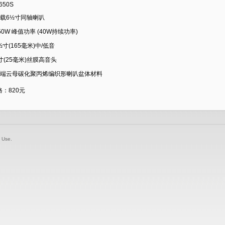
650S
 车载6½寸同轴喇叭
250W 峰值功率 (40W持续功率)
6½寸(165毫米)中/低音
1寸(25毫米)丝膜高音头
 高端云母碳化聚丙烯编织形喇叭盆体材料
格：820元
f Use.