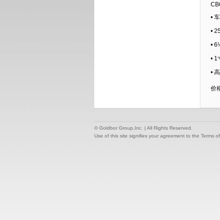
CB
•
• 
• 
• 
•
价
© Goldbor Group,Inc. | All Rights Reserved.
Use of this site signifies your agreement to the Terms o