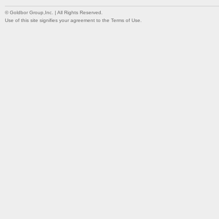
© Goldbor Group,Inc. | All Rights Reserved.
Use of this site signifies your agreement to the Terms of Use.