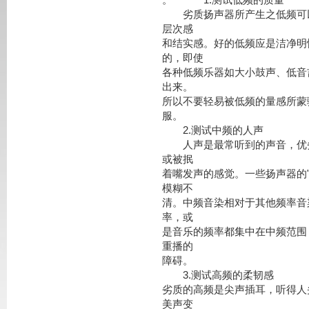
劣质扬声器所产生之低频可以
层次感
和结实感。好的低频应是洁净明
的，即使
各种低频乐器如大小鼓声、低音
出来。
所以不要轻易被低频的量感所蒙
服。
2.测试中频的人声
人声是最常听到的声音，优劣
或被抿
着嘴发声的感觉。一些扬声器的
模糊不
清。中频音染相对于其他频率音
率，或
是音乐的频率都集中在中频范围
重播的
障碍。
3.测试高频的柔韧感
劣质的高频是尖声插耳，听得人
美声变