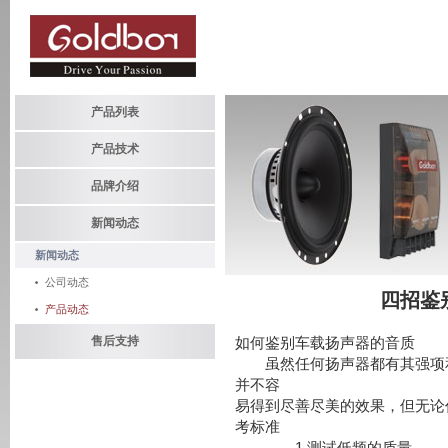
产品列表
产品技术
品牌介绍
新闻动态
新闻动态
公司动态
四招鉴
产品动态
售后支持
如何鉴别车载扬声器的音质
虽然任何扬声器都有其强项和
并不容
易得到尽善尽美的效果，但无论
考标准
。 1.测试低频的质量