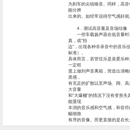
为刹车的尖锐噪音。同样，高音
能分辨
出来的。如经常说得空气感好就
4．测试高音量及音场
一些车载扬声器在低音量时表
真，或"拍
边"，出现各种非录音中的音乐
标准）。
具体而言，若管弦乐是喜爱乐种
一定程
度上做到声音离箱，营造出清晰
质感，
有充足的扩散以至声场、阔、高
大音量
和"大爆棚"的情况下没有变形
能显现
丰润的音乐感和空气感，和音符
幅细致
有序的音像。而更直接的是在长